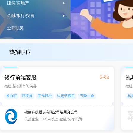
建筑/房地产
金融/银行/投资
全部职类
热招职位
5-8k
银行前端客服
视
福建省福州市闽侯县
福建
长白班
环境好
工作轻松
法定节假日
五险一金
易
提供房补
带薪年假
锦创科技股份有限公司福州分公司
民营企业
1000人以上
金融/银行/投资