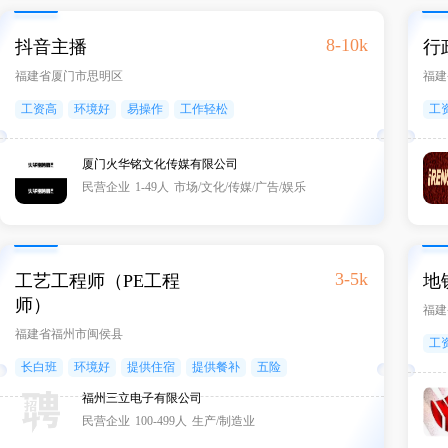
8-10k
抖音主播
行
福建省厦门市思明区
福建
工资高
环境好
易操作
工作轻松
工
厦门火华铭文化传媒有限公司
民营企业
1-49人
市场/文化/传媒/广告/娱乐
3-5k
工艺工程师（PE工程
地
师）
福建
福建省福州市闽侯县
工
长白班
环境好
提供住宿
提供餐补
五险
五
福州三立电子有限公司
民营企业
100-499人
生产/制造业