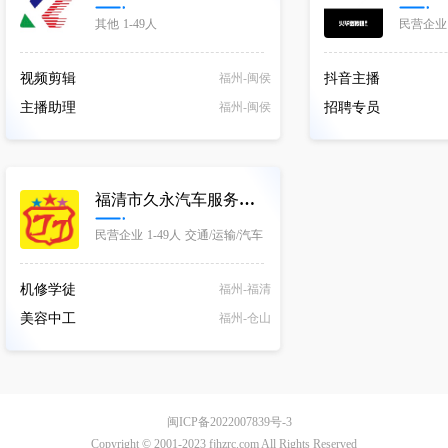
其他
1-49人
民营企业
IT/通信/电子/互联网
市场/文化
视频剪辑
福州-闽侯
抖音主播
主播助理
福州-闽侯
招聘专员
福清市久永汽车服务有限公司
民营企业
1-49人
交通/运输/汽车
机修学徒
福州-福清
美容中工
福州-仓山
闽ICP备2022007839号-3
Copyright © 2001-2023 fjhzrc.com All Rights Reserved